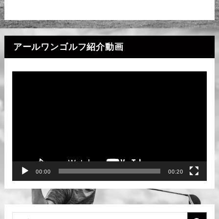
アールワンゴルフ紹介動画
動
画
プ
レ
ー
ヤ
ー
00:00
00:20