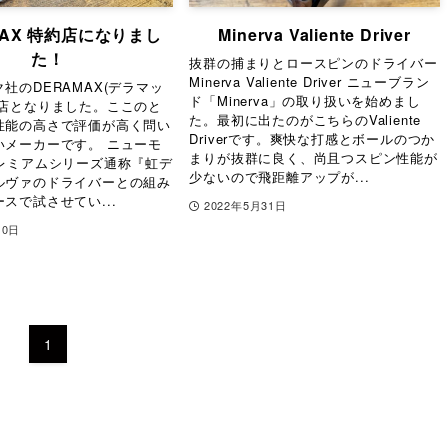
MAX 特約店になりまし
Minerva Valiente Driver
た！
抜群の捕まりとロースピンのドライバー
Minerva Valiente Driver ニューブラン
社のDERAMAX(デラマッ
ド「Minerva」の取り扱いを始めまし
約店となりました。ここのと
た。最初に出たのがこちらのValiente
性能の高さで評価が高く問い
Driverです。爽快な打感とボールのつか
いメーカーです。 ニューモ
まりが抜群に良く、尚且つスピン性能が
プレミアムシリーズ通称『虹デ
少ないので飛距離アップが...
ルヴァのドライバーとの組み
スで試させてい...
2022年5月31日
10日
1