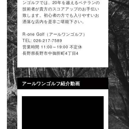
ンゴルフでは、20年を越えるベテランの
技術者が貴方のスコアアップのお手伝い
致します。初心者の方でも入りやすいお
洒落な店内を是非ご堪能下さい。
R-one Golf（アールワンゴルフ）
TEL: 026-217-7589
営業時間 11:00～19:00 不定休
長野県長野市中御所町4丁目4
アールワンゴルフ紹介動画
動
画
プ
レ
ー