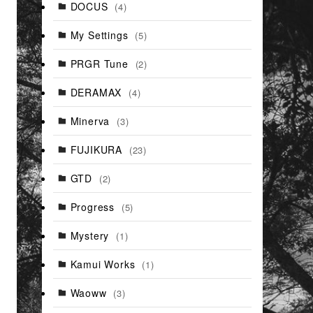
DOCUS
(4)
My Settings
(5)
PRGR Tune
(2)
DERAMAX
(4)
Minerva
(3)
FUJIKURA
(23)
GTD
(2)
Progress
(5)
Mystery
(1)
Kamui Works
(1)
Waoww
(3)