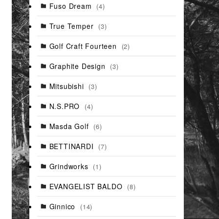
Fuso Dream
(4)
True Temper
(3)
Golf Craft Fourteen
(2)
Graphite Design
(3)
Mitsubishi
(3)
N.S.PRO
(4)
Masda Golf
(6)
BETTINARDI
(7)
Grindworks
(1)
EVANGELIST BALDO
(8)
Ginnico
(14)