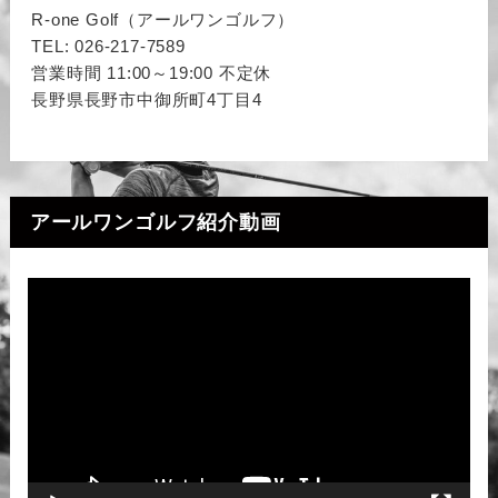
R-one Golf（アールワンゴルフ）
TEL: 026-217-7589
営業時間 11:00～19:00 不定休
長野県長野市中御所町4丁目4
アールワンゴルフ紹介動画
動
画
プ
レ
ー
ヤ
ー