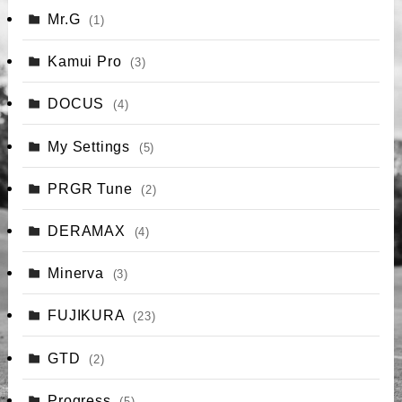
Mr.G
(1)
Kamui Pro
(3)
DOCUS
(4)
My Settings
(5)
PRGR Tune
(2)
DERAMAX
(4)
Minerva
(3)
FUJIKURA
(23)
GTD
(2)
Progress
(5)