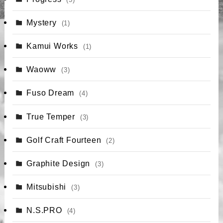
Mystery
(1)
Kamui Works
(1)
Waoww
(3)
Fuso Dream
(4)
True Temper
(3)
Golf Craft Fourteen
(2)
Graphite Design
(3)
Mitsubishi
(3)
N.S.PRO
(4)